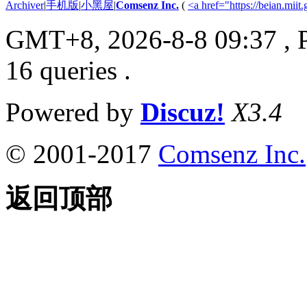
Archiver
|
手机版
|
小黑屋
|
Comsenz Inc.
(
<a href="https://beian.m
GMT+8, 2026-8-8 09:37
, 
16 queries .
Powered by
Discuz!
X3.4
© 2001-2017
Comsenz Inc.
返回顶部