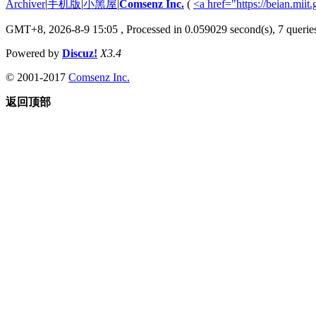
Archiver
|
手机版
|
小黑屋
|
Comsenz Inc.
(
<a href="https://beian.m
GMT+8, 2026-8-9 15:05
, Processed in 0.059029 second(s), 7 queries
Powered by
Discuz!
X3.4
© 2001-2017
Comsenz Inc.
返回顶部