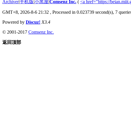
Archiver
|
手机版
|
小黑屋
|
Comsenz Inc.
(
<a href="https://beian.m
GMT+8, 2026-8-6 21:32
, Processed in 0.023739 second(s), 7 queries
Powered by
Discuz!
X3.4
© 2001-2017
Comsenz Inc.
返回顶部