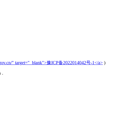
iit.gov.cn/" target="_blank">豫ICP备2022014042号-1</a>
)
 .