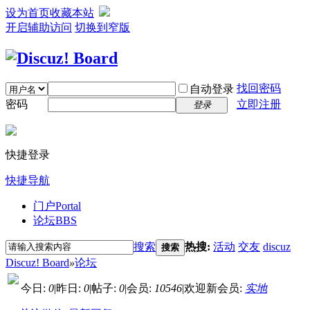
设为首页
收藏本站
开启辅助访问
切换到窄版
找回密码
自动登录
密码
立即注册
登录
快捷登录
快捷导航
门户
Portal
论坛
BBS
搜索
热搜:
活动
交友
discuz
搜索
Discuz! Board
»
论坛
今日:
0
|
昨日:
0
|
帖子:
0
|
会员:
10546
|
欢迎新会员:
实地